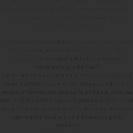
sur RDV les week-end pour expérimenter la laque et
s’initier aux techniques riches de cette matière magique
sans minimum d’inscription. Dédoublement de la
personnalité aussi pour elle…
Du côté de
SAINTE GAUBURGE
pour se pauser un peu à
la librairie
CONVERGENCE
, découvrez la nouvelle
conférence du
Samedi 25 juillet à 15h sur le thème:
“A la recherche du point-instant”
Dans le cadre de son exposition à la librairie Convergences, le
peintre Jean Rougé vous invite à un échange autour de deux
œuvres de Rembrandt: Le retour du fils prodigue et La fiancée
juive. Le geste des mains y prime singulièrement. Elles n’y sont
pas un détail expressif parmi d’autres, elles sont ce lieu même
où le temps se recueille, et où la présence s’exprime
pleinement.