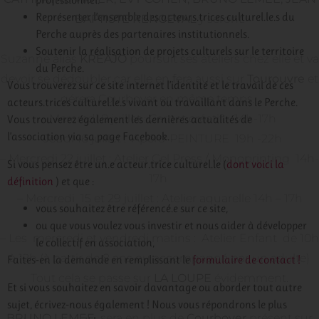
Représenter l’ensemble des acteurs.trices culturel.le.s du
BAPTISTE RENGEVAL
y seront.
Perche auprès des partenaires institutionnels.
Soutenir la réalisation de projets culturels sur le territoire
Suzanne alias
KREAJO
poursuit ses ateliers chez elle et va
du Perche.
devoir se dédoubler car elle en fera aussi sur
Tourouvre
et
Vous trouverez sur ce site internet l’identité et le travail de ces
gérera Courboyer en même temps…
acteurs.trices culturel.le.s vivant ou travaillant dans le Perche.
– Mercredi 8 juillet : Carnet créatif – 14h-17h
Vous trouverez également les dernières actualités de
l’association via sa page Facebook.
– Jeudi 16 juillet : Apéro-PEINTURE 19h -22h
– Mercredi 22 juillet : Atelier Gel Press / Monoprinting 14h-
Si vous pensez être un.e acteur.trice culturel.le (
dont voici la
17h
définition
) et que :
– Mercredi 15 et 29 juillet : Atelier aquarelle 14h – 17h
vous souhaitez être référencé.e sur ce site,
ou que vous voulez vous investir et nous aider à développer
– Les mercredi et vendredi matins : Atelier Enfant de 10h
le collectif en association,
à 12h
(à partir de 8 ans ou accompagné par un adulte)
Faites-en la demande en remplissant le
formulaire de contact !
Tout cela se passe sur
LA LOUPE
évidemment.
Et si vous souhaitez en savoir davantage ou aborder tout autre
sujet, écrivez-nous également ! Nous vous répondrons le plus
BRUNO LEMEE
sera en plus de
Courboyer
présent sur