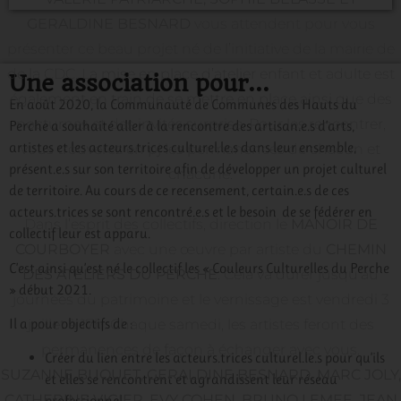
GERALDINE BESNARD
vous attendent pour vous
présenter ce beau projet né de l’initiative de la mairie de
de la CDC. La mise en place d’atelier enfant et adulte est
Une association pour...
également en train de se mettre en place ainsi que des
En août 2020, la Communauté de Communes des Hauts du
nocturnes et des invités surprise. Pour les rencontrer,
Perche a souhaité aller à la rencontre des artisan.e.s d’arts,
artistes et les acteurs.trices culturel.le.s dans leur ensemble,
vous trouverez en pj les permanences de chacun et
présent.e.s sur son territoire afin de développer un projet culturel
chacune.
de territoire. Au cours de ce recensement, certain.e.s de ces
acteurs.trices se sont rencontré.e.s et le besoin de se fédérer en
Dans l’esprit des collectifs, direction le
MANOIR DE
collectif leur est apparu.
COURBOYER
avec une œuvre par artiste du
CHEMIN
C’est ainsi qu’est né le collectif les « Couleurs Culturelles du Perche
DES ATELIERS DU PERCHE
. Cela va durer jusqu’au
» début 2021.
journées du patrimoine et le vernissage est vendredi 3
Il a pour objectifs de :
juillet à 17h. Chaque samedi, les artistes feront des
permanences de façon à échanger avec vous.
Créer du lien entre les acteurs.trices culturel.le.s pour qu’ils
SUZANNE BUQUET, GERALDINE BESNARD, MARC JOLY,
et elles se rencontrent et agrandissent leur réseau
CATHERINE VIGIER, EVY COHEN, BRUNO LEMEE, JEAN
professionnel.