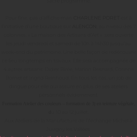
Sacré programme.
Pour finir, pas d’affiche mais
CHARLENE PORET
est à
l’initiative d’une boutique sur
ALENCON
, au niveau des 7
colonnes. « La maison des Artisans d’Art » sera ouverte
les jeudi vendredi et samedi de 10h à 14h30 jusqu’au
week-end du patrimoine. Une belle façon de redécouvrir
ce lieu longtemps en travaux. Elle sera accompagnée de
4 autres artisans: Didier Birée, Marion Besnard, Corinne
Bornet et Ingrid Reinhoud. En tous les cas, un job de
dingue pour elle qui assure en plus de ses ateliers
personnels évidemment.
Formation Atelier des couleurs – formation de 3j en teinture végétale,
u 10 au 12 juillet.
d
Aux Ateliers de la Manufacture de l’Archange Michel à
Juvigny les Vallées.