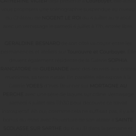
CATHERINE VIGIER
déjà présente à
Courboyer,
elle aussi,
vous proposera une scénographie suspendue au niveau
du Château de
NOGENT LE ROI
du 4 juillet au 9 août
avec un vernissage le samedi 4 juillet à 17h, entrée libre.
GERALDINE BESNARD
de son côté va courir entre les
permanences et ateliers sur
Tourouvre et Courboyer.
Elle
devient également résidente de la Galerie
SOPHIA
RANCATORE
de
GUERANDE
avec des œuvres aux coloris
maritimes, sa terre natale. En parallèle, elle expose à la
Galerie
YDEES
d’Yves Brunner sur
MORTAGNE AU
PERCHE
avec une série de laques sur crâne. Vernissage
samedi 4 juillet dès 11h30 pour découvrir ce travail
introspectif. Ah oui, coemme cela ne suffisait pas, il y a le
bonus du mois avec l’ouverture de son atelier à
SAINTE
SCOLASSE SUR SARTHE
du 6 au 31 dans la semaine et