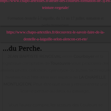
https://www.chapo-artextiles.fr/atelier-des-couleurs-formation-de-3j-en-
teinture-vegetale/
Formation dentelle à l’aiguille, du 13 au 17 juillet, initiation et
perfectionnement
https://www.chapo-artextiles.fr/decouvrez-le-savoir-faire-de-la-
dentelle-a-laiguille-selon-alencon-cet-ete/
...du Perche.
JEAN BAPTISTE RENGEVAL
entre
Courboyer
et la
logistique comptable de
Tourouvre
vous proposera des
ateliers photo, collodion, cyanotype ou autres techniques
diverses tout l’été dans son espace de
LA CHAPELLE
MONTLIGEON.
Peut-être que vous y rencontrerez une
licorne perdue ou deux au passage…
Vous l’aurez compris, les acteurs des Couleurs se