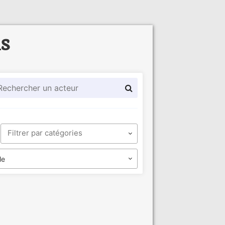
ls
le