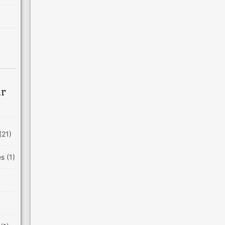
ar
(21)
es
(1)