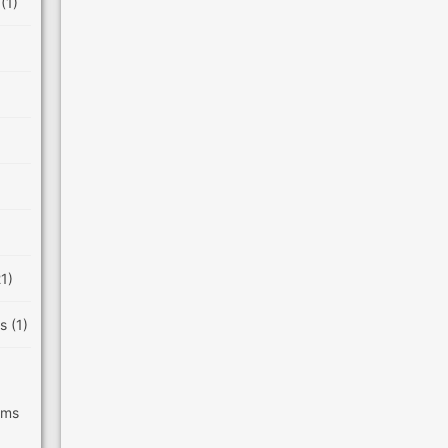
e
(1)
21)
es
(1)
ilms