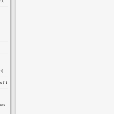
e
(1)
21)
es
(1)
ilms