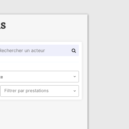
ls
te