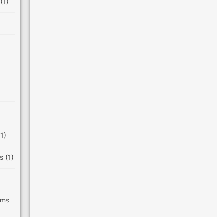
e
(1)
21)
es
(1)
ilms