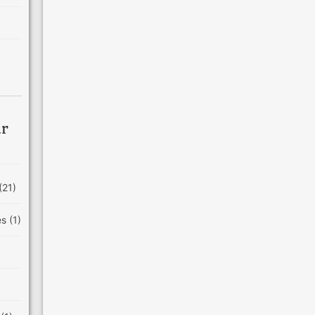
ar
(21)
es
(1)