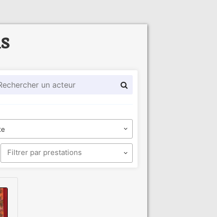
ls
te