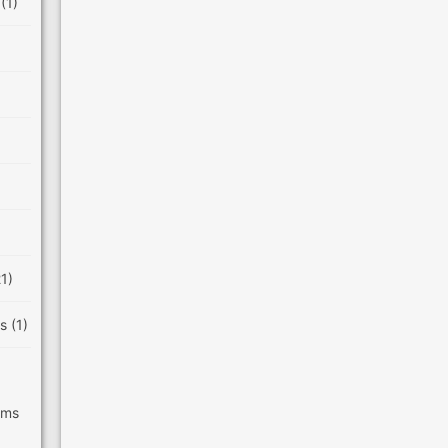
e
(1)
21)
es
(1)
ilms