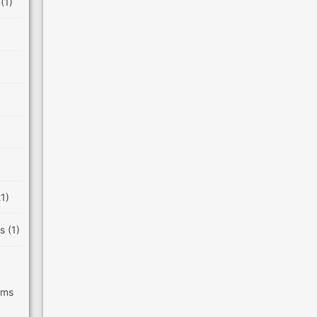
e
(1)
21)
es
(1)
ilms