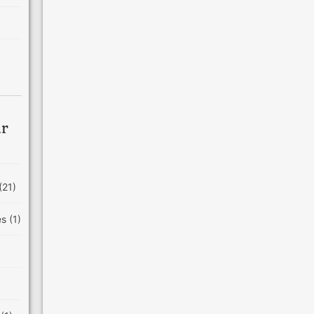
ar
(21)
es
(1)