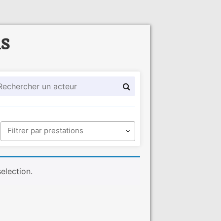
ls
election.