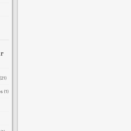
ar
(21)
es
(1)