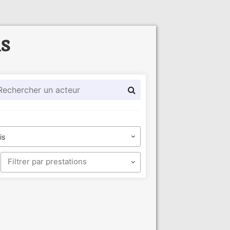
ls
is