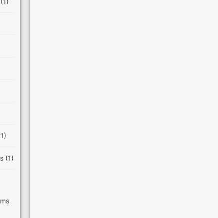
e
(1)
21)
es
(1)
ilms