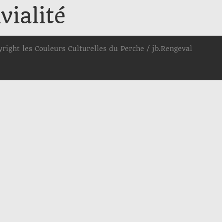
vialité
yright les Couleurs Culturelles du Perche / jb.Rengeval