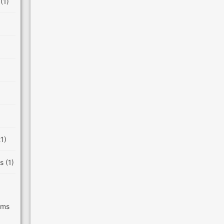
e
(1)
21)
es
(1)
ilms