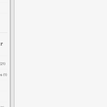
ar
(21)
es
(1)