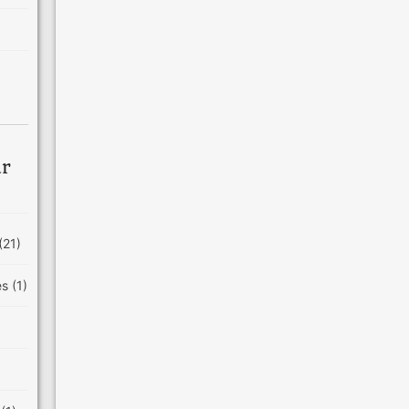
ar
(21)
es
(1)