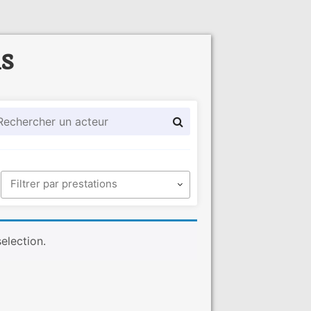
ls
election.