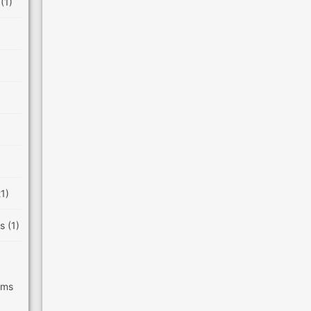
e
(1)
21)
es
(1)
ilms