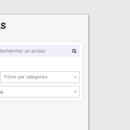
ls
es