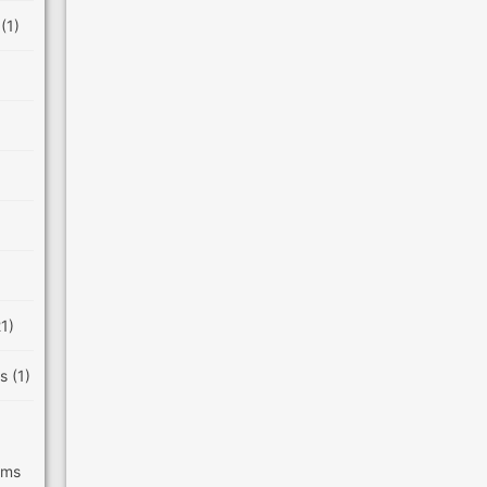
e
(1)
21)
es
(1)
ilms