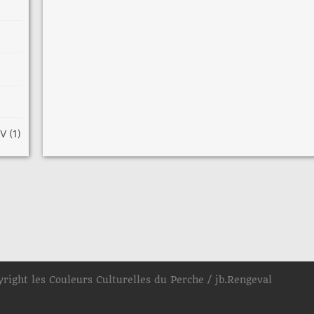
RDV
(1)
yright les Couleurs Culturelles du Perche / jb.Rengeval