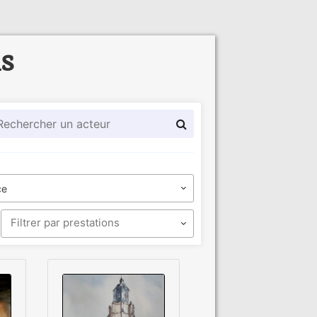
ls
ce