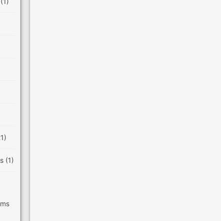
e
(1)
21)
es
(1)
ilms