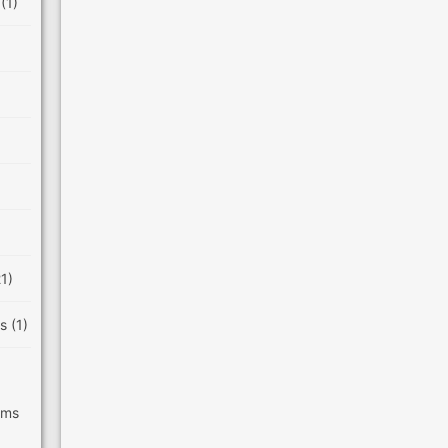
e
(1)
21)
es
(1)
ilms