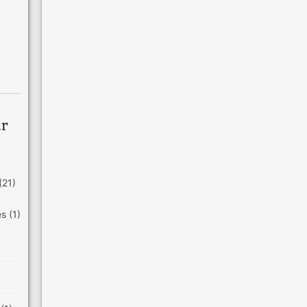
ar
(21)
es
(1)