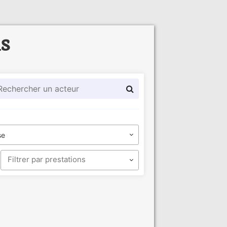
ls
se