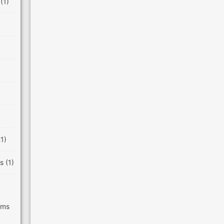
e
(1)
21)
es
(1)
ilms