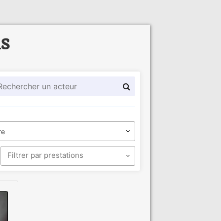
ls
re