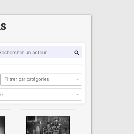
ls
at