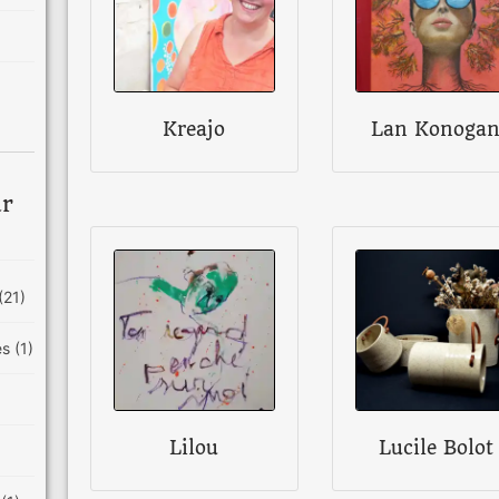
Kreajo
Lan Konoga
ar
(21)
es
(1)
Lilou
Lucile Bolot