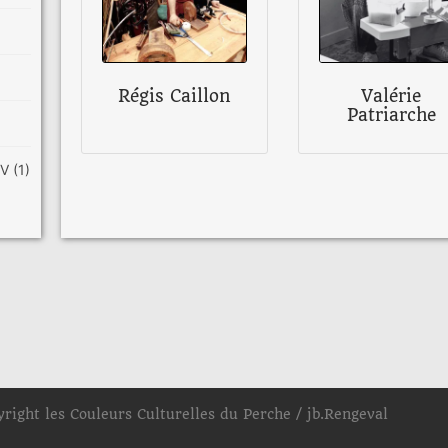
Régis Caillon
Valérie
Patriarche
RDV
(1)
yright les Couleurs Culturelles du Perche / jb.Rengeval