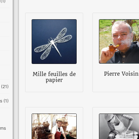
e
(1)
Pierre Voisin
Mille feuilles de
papier
t
(21)
es
(1)
ilms